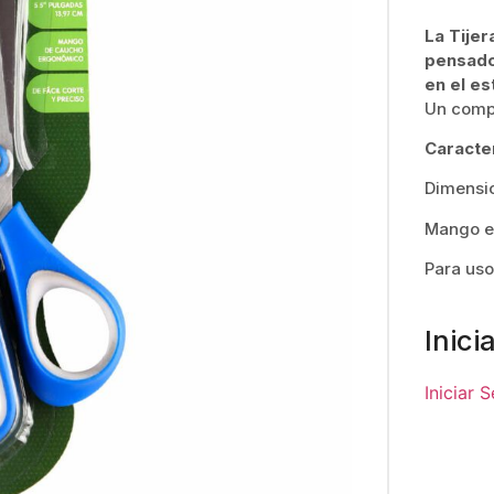
La Tije
pensado
en el es
Un compl
Caracter
Dimensi
Mango e
Para uso
Inici
Iniciar 