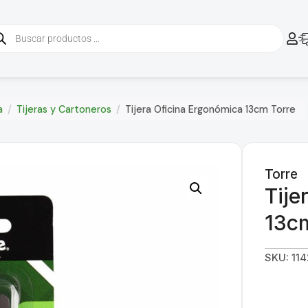
a
/
Tijeras y Cartoneros
/
Tijera Oficina Ergonómica 13cm Torre
Torre
Tije
13c
SKU: 11