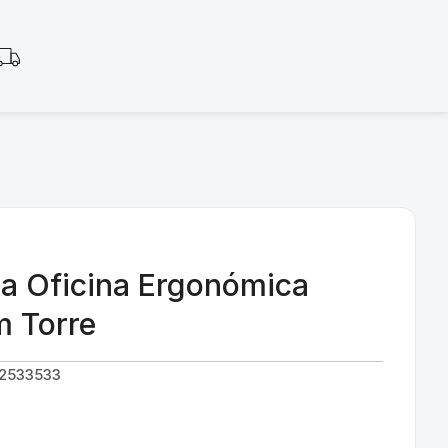
ra Oficina Ergonómica
m Torre
42533533