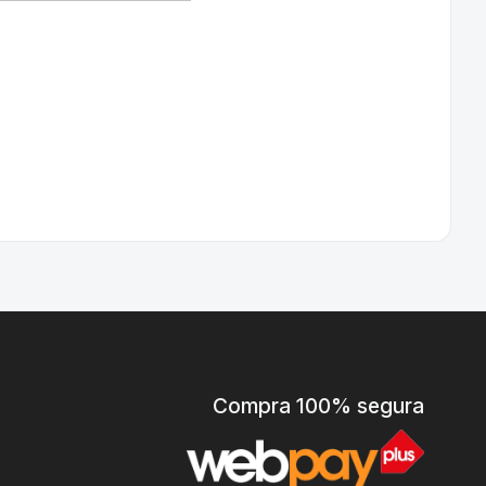
Ar
M
S
In
Compra 100% segura